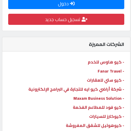
دخول
كيو
كارز
تسجيل حساب جديد
كيو
ماركت
الشركات المميزة
الدليل
- كيو هاوس للخدم
القطري
- Fanar Travel
- كيو ستي للعقارات
POWERED
- شركة أراضي كيو ايه للتجارة في البرامج الإلكترونية
BY
- Maxam Business Solution
QHOST
- كيو فود للمطاعم الفخمة
- كيوكارز للسيارات
- كيوهوتيل للشقق المفروشة