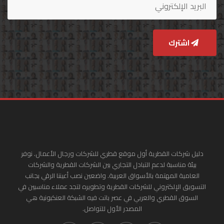
اشترك
دليل شركات القطرية أول موقع قطري للشركات ورجال الأعمال. نوفر
بيئة مناسبة لدعم التبادل التجاري بين الشركات القطرية والشركات
العامية المهتمة بالأسواق العربية. واضعين نصب أعيننا الرقي بجانب
التسويق الإلكتروني للشركات القطرية وتطويره لتجد عملاء مناسبين في
السوق القطري والعربي في عصر باتت فيه الشبكة العنكبونية هي
المصدر الأول للتواصل.