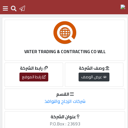
الرئيسية
دخول
VATER TRADING & CONTRACTING CO WLL
التسجيل
وصف الشركة
رابط الشركة
عرض الوصف
رابط الموقع
English
القسم
شركات الزجاج والنوافذ
أضف
عنوان الشركة
اعلانك
P.O.Box : 23693