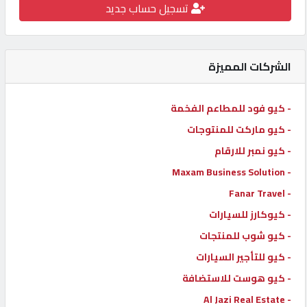
تسجيل حساب جديد
كيو
كارز
الشركات المميزة
كيو
ماركت
- كيو فود للمطاعم الفخمة
- كيو ماركت للمنتوجات
الدليل
- كيو نمبر للارقام
القطري
- Maxam Business Solution
- Fanar Travel
POWERED
- كيوكارز للسيارات
BY
QHOST
- كيو شوب للمنتجات
- كيو للتأجير السيارات
- كيو هوست للاستضافة
- Al Jazi Real Estate