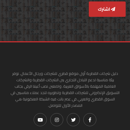
اشترك
دليل شركات القطرية أول موقع قطري للشركات ورجال الأعمال. نوفر
بيئة مناسبة لدعم التبادل التجاري بين الشركات القطرية والشركات
العامية المهتمة بالأسواق العربية. واضعين نصب أعيننا الرقي بجانب
التسويق الإلكتروني للشركات القطرية وتطويره لتجد عملاء مناسبين في
السوق القطري والعربي في عصر باتت فيه الشبكة العنكبونية هي
المصدر الأول للتواصل.