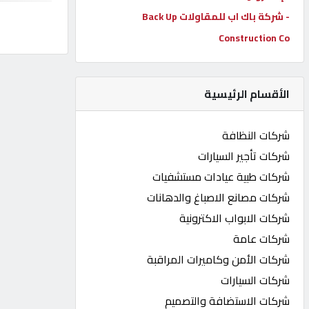
- شركة باك اب للمقاولات Back Up
كيو
كارز
Construction Co
كيو
الأقسام الرئيسية
ماركت
شركات النظافة
الدليل
شركات تأجير السيارات
القطري
شركات طبية عيادات مستشفيات
شركات مصانع الاصباغ والدهانات
POWERED
شركات الابواب الاكترونية
BY
QHOST
شركات عامة
شركات الأمن وكاميرات المراقبة
شركات السيارات
شركات الاستضافة والتصميم