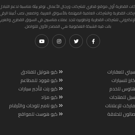
ات القطرية أول موقع قطري للشركات ورجال الأعمال. نوفر بيئة مناسبة لدعم التبادل 
ركات القطرية والشركات العامية المهتمة بالأسواق العربية. واضعين نصب أعيننا الرقي
لإلكتروني للشركات القطرية وتطويره لتجد عملاء مناسبين في السوق القطري والعرب
باتت فيه الشبكة العنكبونية هي المصدر الأول للتواصل.
يتي للعقارات
كيو هوتيل للفنادق
ارز للسيارات
كيو فوود للمطاعم
هاوس للخدم
كيو رنت لتأجير سيارات
يل للمنتجات
كيو مزاد
اركت للإعلانات
كيو نامبر للوحات والأرقام
الون للحلاقة
كيو هوست للمواقع