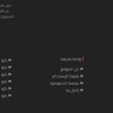
دليل شرك
بين الش
التسويق ا
روابط سريعة
كيو س
كيو ك
عن الموقع
كيو 
شروط الإستخدام
كيو س
سياسة الخصوصية
كيو م
إتصل بنا
كيو ص