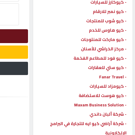
- كيوكارز للسيارات
إتصل
- كيو نمبر للارقام
بنا
- كيو شوب للمنتجات
- كيو هاوس للخدم
إعلانات
- كيو ماركت للمنتوجات
- مركز الخراشي للأسنان
- كيو فود للمطاعم الفخمة
- كيو ستي للعقارات
المنتدى
- Fanar Travel
- كيومزاد للسيارات
كيو
مزاد
- كيو هوست للاستضافة
- Maxam Business Solution
- شركة ألبان داندي
كيو
نمبر
- شركة أراضي كيو ايه للتجارة في البرامج
الإلكترونية