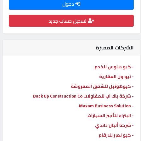
دخول
كيو
كارز
تسجيل حساب جديد
كيو
ماركت
الشركات المميزة
الدليل
- كيو هاوس للخدم
القطري
- نيو ون العقارية
- كيوهوتيل للشقق المفروشة
POWERED
- شركة باك اب للمقاولات Back Up Construction Co
BY
- Maxam Business Solution
QHOST
- البتراء لتأجير السيارات
- شركة ألبان داندي
- كيو نمبر للارقام