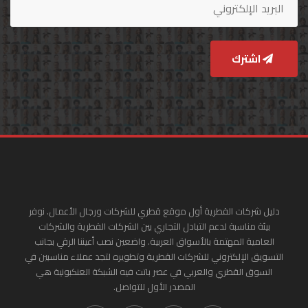
اشترك
دليل شركات القطرية أول موقع قطري للشركات ورجال الأعمال. نوفر
بيئة مناسبة لدعم التبادل التجاري بين الشركات القطرية والشركات
العامية المهتمة بالأسواق العربية. واضعين نصب أعيننا الرقي بجانب
التسويق الإلكتروني للشركات القطرية وتطويره لتجد عملاء مناسبين في
السوق القطري والعربي في عصر باتت فيه الشبكة العنكبونية هي
المصدر الأول للتواصل.