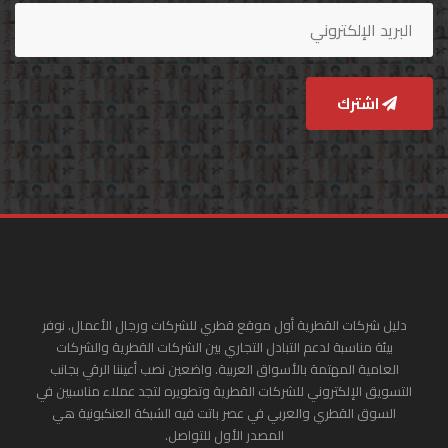
اشترك
دليل شركات القطرية أول موقع قطري للشركات ورجال الأعمال. نوفر
بيئة مناسبة لدعم التبادل التجاري بين الشركات القطرية والشركات
العامية المهتمة بالأسواق العربية. واضعين نصب أعيننا الرقي بجانب
التسويق الإلكتروني للشركات القطرية وتطويره لتجد عملاء مناسبين في
السوق القطري والعربي في عصر باتت فيه الشبكة العنكبونية هي
المصدر الأول للتواصل.