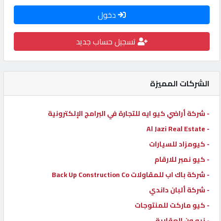
كيو
دخول
كارز
تسجيل حساب جديد
كيو
ماركت
الشركات المميزة
الدليل
- شركة أراضي كيو ايه للتجارة في البرامج الإلكترونية
القطري
- Al Jazi Real Estate
- كيومزاد للسيارات
POWERED
BY
- كيو نمبر للارقام
QHOST
- شركة باك اب للمقاولات Back Up Construction Co
- شركة ألبان داندي
- كيو ماركت للمنتوجات
- نيو ون العقارية