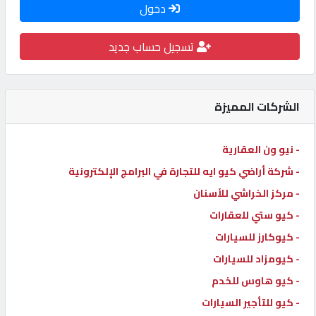
دخول
كيو
كارز
تسجيل حساب جديد
كيو
ماركت
الشركات المميزة
الدليل
- نيو ون العقارية
القطري
- شركة أراضي كيو ايه للتجارة في البرامج الإلكترونية
- مركز الخراشي للأسنان
POWERED
- كيو ستي للعقارات
BY
- كيوكارز للسيارات
QHOST
- كيومزاد للسيارات
- كيو هاوس للخدم
- كيو للتأجير السيارات