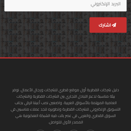
اشترك
دليل شركات القطرية أول موقع قطري للشركات ورجال الأعمال. نوفر
بيئة مناسبة لدعم التبادل التجاري بين الشركات القطرية والشركات
العامية المهتمة بالأسواق العربية. واضعين نصب أعيننا الرقي بجانب
التسويق الإلكتروني للشركات القطرية وتطويره لتجد عملاء مناسبين في
السوق القطري والعربي في عصر باتت فيه الشبكة العنكبونية هي
المصدر الأول للتواصل.