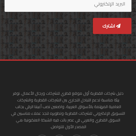
اشترك
دليل شركات القطرية أول موقع قطري للشركات ورجال الأعمال. نوفر
بيئة مناسبة لدعم التبادل التجاري بين الشركات القطرية والشركات
العامية المهتمة بالأسواق العربية. واضعين نصب أعيننا الرقي بجانب
التسويق الإلكتروني للشركات القطرية وتطويره لتجد عملاء مناسبين في
السوق القطري والعربي في عصر باتت فيه الشبكة العنكبونية هي
المصدر الأول للتواصل.