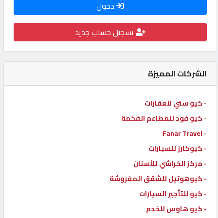
دخول
كيو
كارز
تسجيل حساب جديد
كيو
ماركت
الشركات المميزة
الدليل
- كيو ستي للعقارات
القطري
- كيو فود للمطاعم الفخمة
- Fanar Travel
POWERED
- كيوكارز للسيارات
BY
- مركز الخراشي للأسنان
QHOST
- كيوهوتيل للشقق المفروشة
- كيو للتأجير السيارات
- كيو هاوس للخدم