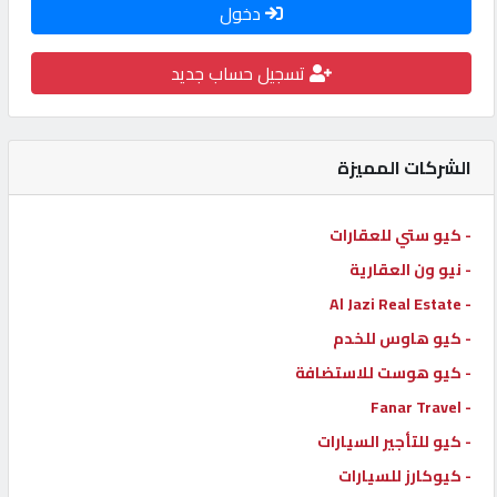
دخول
كيو
كارز
تسجيل حساب جديد
كيو
ماركت
الشركات المميزة
الدليل
- كيو ستي للعقارات
القطري
- نيو ون العقارية
- Al Jazi Real Estate
POWERED
- كيو هاوس للخدم
BY
- كيو هوست للاستضافة
QHOST
- Fanar Travel
- كيو للتأجير السيارات
- كيوكارز للسيارات