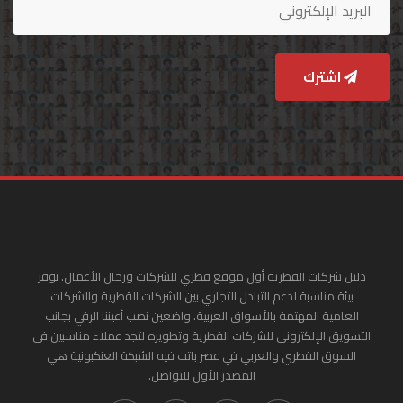
اشترك
دليل شركات القطرية أول موقع قطري للشركات ورجال الأعمال. نوفر
بيئة مناسبة لدعم التبادل التجاري بين الشركات القطرية والشركات
العامية المهتمة بالأسواق العربية. واضعين نصب أعيننا الرقي بجانب
التسويق الإلكتروني للشركات القطرية وتطويره لتجد عملاء مناسبين في
السوق القطري والعربي في عصر باتت فيه الشبكة العنكبونية هي
المصدر الأول للتواصل.