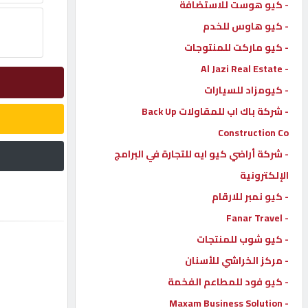
- كيو هوست للاستضافة
إتصل
- كيو هاوس للخدم
بنا
- كيو ماركت للمنتوجات
- Al Jazi Real Estate
إعلانات
- كيومزاد للسيارات
- شركة باك اب للمقاولات Back Up
Construction Co
- شركة أراضي كيو ايه للتجارة في البرامج
المنتدى
الإلكترونية
- كيو نمبر للارقام
كيو
- Fanar Travel
مزاد
- كيو شوب للمنتجات
- مركز الخراشي للأسنان
كيو
نمبر
- كيو فود للمطاعم الفخمة
- Maxam Business Solution