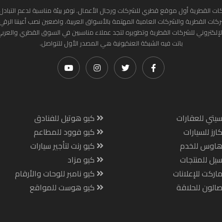
ات القطرية أول موقع قطري للشركات ورجال الأعمال. نوفر بيئة مناسبة لدعم التبادل 
ركات القطرية والشركات العامية المهتمة بالأسواق العربية. واضعين نصب أعيننا الرقي
لإلكتروني للشركات القطرية وتطويره لتجد عملاء مناسبين في السوق القطري والعرب
باتت فيه الشبكة العنكبونية هي المصدر الأول للتواصل.
يتي للعقارات
كيو هوتيل للفنادق
ارز للسيارات
كيو فوود للمطاعم
هاوس للخدم
كيو رنت لتأجير سيارات
يل للمنتجات
كيو مزاد
اركت للإعلانات
كيو نامبر للوحات والأرقام
الون للحلاقة
كيو هوست للمواقع