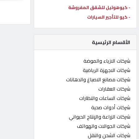
- كيوهوتيل للشقق المفروشة
كيو
كارز
- كيو للتأجير السيارات
كيو
الأقسام الرئيسية
ماركت
شركات الازياء والموضة
الدليل
شركات الاجهزة الرياضية
القطري
شركات مصانع الاصباغ والدهانات
شركات العقارات
POWERED
شركات الساعات والنظارات
BY
QHOST
شركات أدوات صحية
شركات الزراعة والإنتاج الحيواني
شركات الجوالات والهواتف
شركات الشحن والنقل