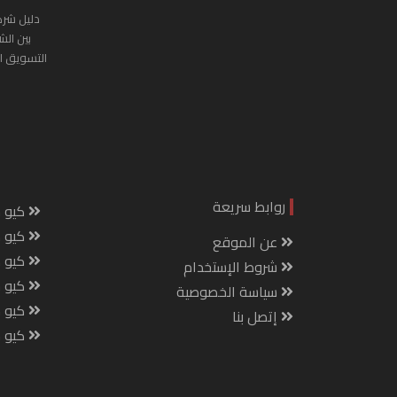
دليل شرك
بين الش
التسويق ا
روابط سريعة
كيو س
كيو ك
عن الموقع
كيو 
شروط الإستخدام
كيو س
سياسة الخصوصية
كيو م
إتصل بنا
كيو ص