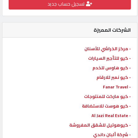
تسجيل حساب جديد
كيو
كارز
الشركات المميزة
كيو
ماركت
- مركز الخراشي للأسنان
- كيو للتأجير السيارات
الدليل
- كيو هاوس للخدم
القطري
- كيو نمبر للارقام
- Fanar Travel
POWERED
- كيو ماركت للمنتوجات
BY
QHOST
- كيو هوست للاستضافة
- Al Jazi Real Estate
- كيوهوتيل للشقق المفروشة
- شركة ألبان داندي