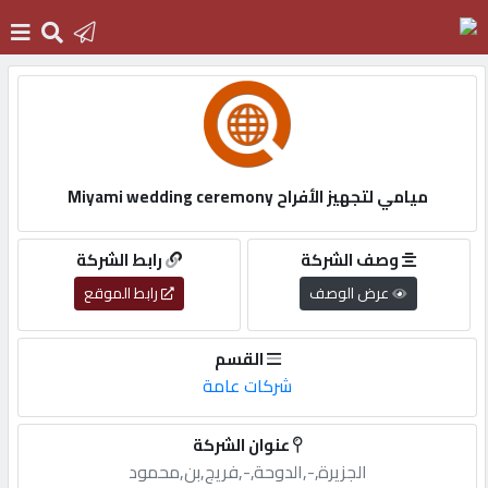
الرئيسية
دخول
ميامي لتجهيز الأفراح Miyami wedding ceremony
التسجيل
وصف الشركة
رابط الشركة
عرض الوصف
رابط الموقع
English
القسم
شركات عامة
أضف
عنوان الشركة
اعلانك
الجزيرة,-,الدوحة,-,فريج,بن,محمود