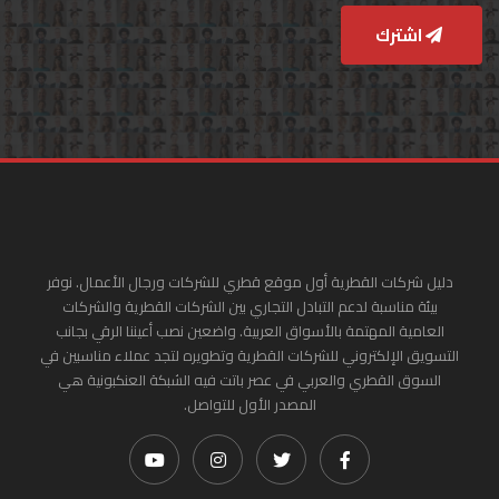
اشترك
دليل شركات القطرية أول موقع قطري للشركات ورجال الأعمال. نوفر
بيئة مناسبة لدعم التبادل التجاري بين الشركات القطرية والشركات
العامية المهتمة بالأسواق العربية. واضعين نصب أعيننا الرقي بجانب
التسويق الإلكتروني للشركات القطرية وتطويره لتجد عملاء مناسبين في
السوق القطري والعربي في عصر باتت فيه الشبكة العنكبونية هي
المصدر الأول للتواصل.