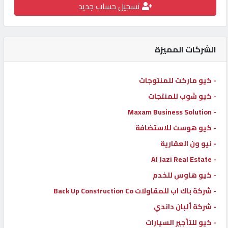
تسجيل حساب جديد
كيو
كارز
الشركات المميزة
كيو
ماركت
- كيو ماركت للمنتوجات
- كيو شوب للمنتجات
الدليل
- Maxam Business Solution
القطري
- كيو هوست للاستضافة
- نيو ون العقارية
POWERED
- Al Jazi Real Estate
BY
QHOST
- كيو هاوس للخدم
- شركة باك اب للمقاولات Back Up Construction Co
- شركة ألبان داندي
- كيو للتأجير السيارات