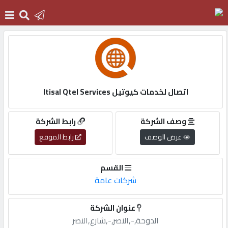
الرئيسية
دخول
اتصال لخدمات كيوتيل Itisal Qtel Services
التسجيل
وصف الشركة
رابط الشركة
عرض الوصف
رابط الموقع
English
القسم
شركات عامة
أضف
عنوان الشركة
اعلانك
الدوحة,-,النصر,-,شارع,النصر