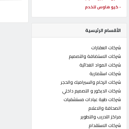
- كيو هاوس للخدم
كيو
كارز
الأقسام الرئيسية
كيو
ماركت
شركات العقارات
شركات الاستضافة والتصميم
الدليل
شركات المواد الغذائية
القطري
شركات استثمارية
شركات الرخام والسيراميك والحجر
POWERED
شركات الديكور و التصميم داخلي
BY
QHOST
شركات طبية عيادات مستشفيات
الصحافة والاعلام
مراكز التدريب والتطوير
شركات الاستقدام