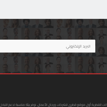
ات القطرية أول موقع قطري للشركات ورجال الأعمال. نوفر بيئة مناسبة لدعم التبادل 