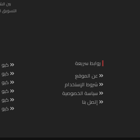
بين الش
التسويق ا
روابط سريعة
كيو س
كيو ك
عن الموقع
كيو 
شروط الإستخدام
كيو س
سياسة الخصوصية
كيو م
إتصل بنا
كيو ص