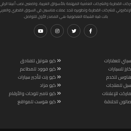
ركات القطرية والشركات العامية المهتمة بالأسواق العربية. واضعين نصب أعيننا الرقي
لإلكتروني للشركات القطرية وتطويره لتجد عملاء مناسبين في السوق القطري والعرب
باتت فيه الشبكة العنكبونية هي المصدر الأول للتواصل.
يتي للعقارات
كيو هوتيل للفنادق
ارز للسيارات
كيو فوود للمطاعم
هاوس للخدم
كيو رنت لتأجير سيارات
يل للمنتجات
كيو مزاد
اركت للإعلانات
كيو نامبر للوحات والأرقام
الون للحلاقة
كيو هوست للمواقع