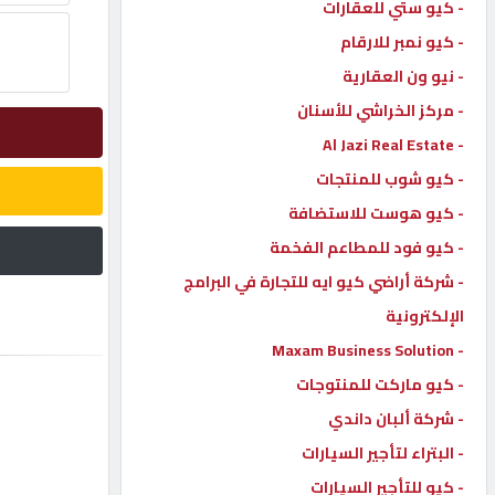
- كيو ستي للعقارات
إتصل
- كيو نمبر للارقام
بنا
- نيو ون العقارية
- مركز الخراشي للأسنان
إعلانات
- Al Jazi Real Estate
- كيو شوب للمنتجات
- كيو هوست للاستضافة
- كيو فود للمطاعم الفخمة
المنتدى
- شركة أراضي كيو ايه للتجارة في البرامج
الإلكترونية
كيو
- Maxam Business Solution
مزاد
- كيو ماركت للمنتوجات
- شركة ألبان داندي
كيو
نمبر
- البتراء لتأجير السيارات
- كيو للتأجير السيارات