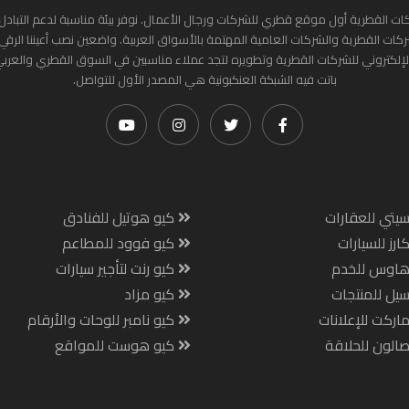
ات القطرية أول موقع قطري للشركات ورجال الأعمال. نوفر بيئة مناسبة لدعم التبادل 
ركات القطرية والشركات العامية المهتمة بالأسواق العربية. واضعين نصب أعيننا الرقي
لإلكتروني للشركات القطرية وتطويره لتجد عملاء مناسبين في السوق القطري والعرب
باتت فيه الشبكة العنكبونية هي المصدر الأول للتواصل.
يتي للعقارات
كيو هوتيل للفنادق
ارز للسيارات
كيو فوود للمطاعم
هاوس للخدم
كيو رنت لتأجير سيارات
يل للمنتجات
كيو مزاد
اركت للإعلانات
كيو نامبر للوحات والأرقام
الون للحلاقة
كيو هوست للمواقع