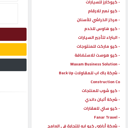
- كيوكارز للسيارات
إتصل
- كيو نمبر للارقام
بنا
- مركز الخراشي للأسنان
- كيو هاوس للخدم
إعلانات
- البتراء لتأجير السيارات
- كيو ماركت للمنتوجات
- كيو هوست للاستضافة
- Maxam Business Solution
المنتدى
- شركة باك اب للمقاولات Back Up
Construction Co
كيو
مزاد
- كيو شوب للمنتجات
- شركة ألبان داندي
- كيو ستي للعقارات
كيو
نمبر
- Fanar Travel
- شركة أراضي كيو ايه للتجارة في البرامج