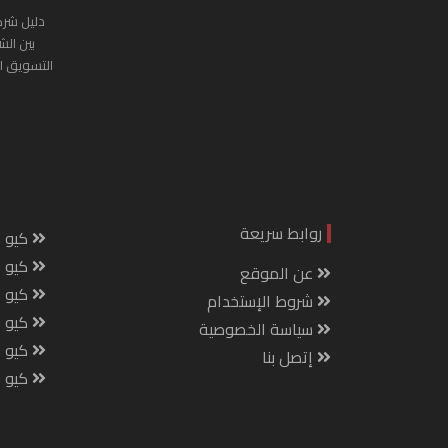
دليل شرك
بين الش
التسويق ا
روابط سريعة
كيو س
كيو ك
عن الموقع
كيو 
شروط الإستخدام
كيو س
سياسة الخصوصية
كيو م
إتصل بنا
كيو ص