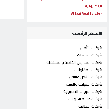
الإلكترونية
كيو
كارز
- Al Jazi Real Estate
كيو
الأقسام الرئيسية
ماركت
شركات التأمين
الدليل
شركات المعدات
القطري
شركات المدارس الخاصة والمستقلة
شركات المقاولات
POWERED
شركات الشحن والنقل
BY
QHOST
شركات السياحة والسفر
شركات الابواب الاكترونية
شركات صيانة الكهرباء
شركات النظافة