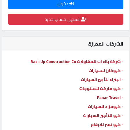
دخول
كيو
كارز
تسجيل حساب جديد
كيو
ماركت
الشركات المميزة
الدليل
- شركة باك اب للمقاولات Back Up Construction Co
القطري
- كيوكارز للسيارات
- البتراء لتأجير السيارات
POWERED
- كيو ماركت للمنتوجات
BY
- Fanar Travel
QHOST
- كيومزاد للسيارات
- كيو للتأجير السيارات
- كيو نمبر للارقام