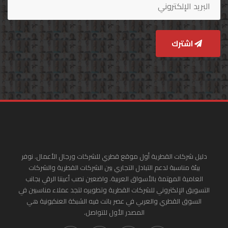
اشترك
دليل شركات القطرية أول موقع قطري للشركات ورجال الأعمال. نوفر
بيئة مناسبة لدعم التبادل التجاري بين الشركات القطرية والشركات
العامية المهتمة بالأسواق العربية. واضعين نصب أعيننا الرقي بجانب
التسويق الإلكتروني للشركات القطرية وتطويره لتجد عملاء مناسبين في
السوق القطري والعربي في عصر باتت فيه الشبكة العنكبونية هي
المصدر الأول للتواصل.