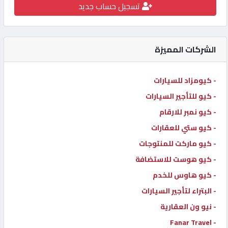
تسجيل حساب جديد
كيو
كارز
الشركات المميزة
كيو
ماركت
- كيومزاد للسيارات
- كيو للتأجير السيارات
الدليل
- كيو نمبر للارقام
القطري
- كيو ستي للعقارات
- كيو ماركت للمنتوجات
POWERED
- كيو هوست للاستضافة
BY
QHOST
- كيو هاوس للخدم
- البتراء لتأجير السيارات
- نيو ون العقارية
- Fanar Travel