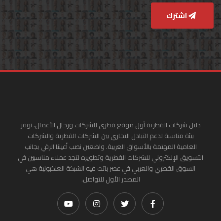
اشترك
دليل شركات القطرية أول موقع قطري للشركات ورجال الأعمال. نوفر
بيئة مناسبة لدعم التبادل التجاري بين الشركات القطرية والشركات
العامية المهتمة بالأسواق العربية. واضعين نصب أعيننا الرقي بجانب
التسويق الإلكتروني للشركات القطرية وتطويره لتجد عملاء مناسبين في
السوق القطري والعربي في عصر باتت فيه الشبكة العنكبونية هي
المصدر الأول للتواصل.