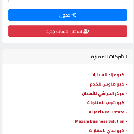
كيو
دخول
كارز
تسجيل حساب جديد
كيو
ماركت
الشركات المميزة
الدليل
القطري
- كيومزاد للسيارات
- كيو هاوس للخدم
POWERED
- مركز الخراشي للأسنان
BY
QHOST
- كيو شوب للمنتجات
- Al Jazi Real Estate
- Maxam Business Solution
- كيو ستي للعقارات