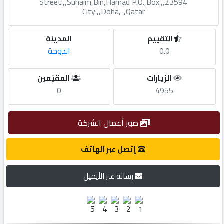
Street:,,Suhaim,Bin,Hamad P.O.,Box:,,23594
City:,,Doha,-,Qatar
مطلوب
التقييم
المدينة
0.0
الدوحة
طلب
اشتراك
الزيارات
المقيّمين
0
4955
الاحصائيات
صور أعمال الشركة
الأقسام
إتصل عبر الهاتف
شركات
رسالة عبر الأيميل
مميزة
إبحث