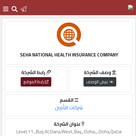
الرئيسية
دخول
SEHA NATIONAL HEALTH INSURANCE COMPANY
التسجيل
وصف الشركة
رابط الشركة
عرض الوصف
رابط الموقع
English
القسم
شركات التأمين
أضف
عنوان الشركة
اعلانك
Level,11.,Burj,Al,Dana,West,Bay,,Doha,,,Doha,Qatar