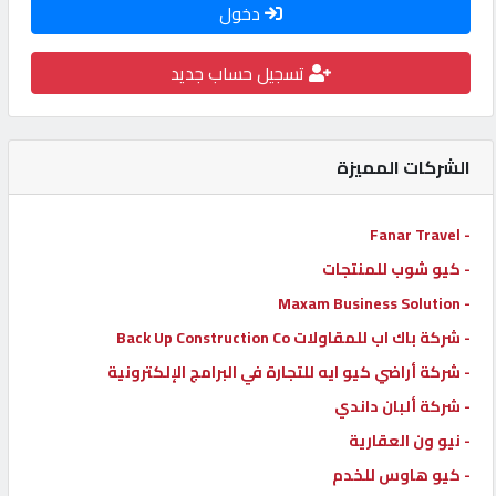
دخول
كيو
كارز
تسجيل حساب جديد
كيو
ماركت
الشركات المميزة
الدليل
- Fanar Travel
القطري
- كيو شوب للمنتجات
- Maxam Business Solution
POWERED
- شركة باك اب للمقاولات Back Up Construction Co
BY
- شركة أراضي كيو ايه للتجارة في البرامج الإلكترونية
QHOST
- شركة ألبان داندي
- نيو ون العقارية
- كيو هاوس للخدم