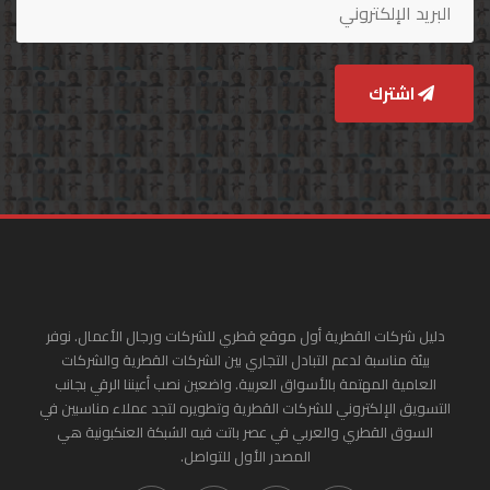
اشترك
دليل شركات القطرية أول موقع قطري للشركات ورجال الأعمال. نوفر
بيئة مناسبة لدعم التبادل التجاري بين الشركات القطرية والشركات
العامية المهتمة بالأسواق العربية. واضعين نصب أعيننا الرقي بجانب
التسويق الإلكتروني للشركات القطرية وتطويره لتجد عملاء مناسبين في
السوق القطري والعربي في عصر باتت فيه الشبكة العنكبونية هي
المصدر الأول للتواصل.