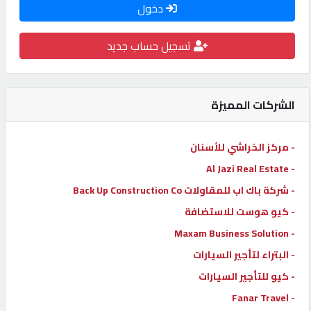
دخول
كيو
كارز
تسجيل حساب جديد
كيو
ماركت
الشركات المميزة
الدليل
- مركز الخراشي للأسنان
القطري
- Al Jazi Real Estate
- شركة باك اب للمقاولات Back Up Construction Co
POWERED
- كيو هوست للاستضافة
BY
- Maxam Business Solution
QHOST
- البتراء لتأجير السيارات
- كيو للتأجير السيارات
- Fanar Travel