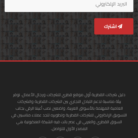
اشترك
دليل شركات القطرية أول موقع قطري للشركات ورجال الأعمال. نوفر
بيئة مناسبة لدعم التبادل التجاري بين الشركات القطرية والشركات
العامية المهتمة بالأسواق العربية. واضعين نصب أعيننا الرقي بجانب
التسويق الإلكتروني للشركات القطرية وتطويره لتجد عملاء مناسبين في
السوق القطري والعربي في عصر باتت فيه الشبكة العنكبونية هي
المصدر الأول للتواصل.