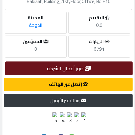
Rabiaah,Building,,1st,Floor,Office,No.F10
مطلوب
التقييم
المدينة
0.0
الدوحة
طلب
اشتراك
الزيارات
المقيّمين
0
6791
الاحصائيات
صور أعمال الشركة
الأقسام
إتصل عبر الهاتف
شركات
رسالة عبر الأيميل
مميزة
إبحث