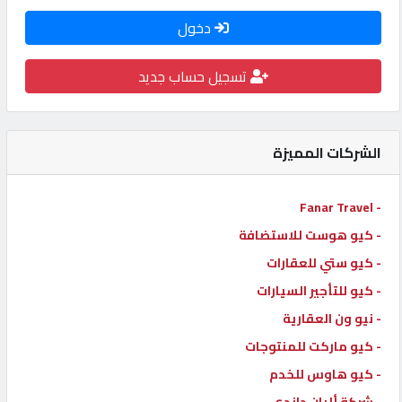
كيو
دخول
كارز
تسجيل حساب جديد
كيو
ماركت
الشركات المميزة
الدليل
- Fanar Travel
القطري
- كيو هوست للاستضافة
- كيو ستي للعقارات
POWERED
BY
- كيو للتأجير السيارات
QHOST
- نيو ون العقارية
- كيو ماركت للمنتوجات
- كيو هاوس للخدم
- شركة ألبان داندي