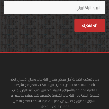
اشترك
دليل شركات القطرية أول موقع قطري للشركات ورجال الأعمال. نوفر
بيئة مناسبة لدعم التبادل التجاري بين الشركات القطرية والشركات
العامية المهتمة بالأسواق العربية. واضعين نصب أعيننا الرقي بجانب
التسويق الإلكتروني للشركات القطرية وتطويره لتجد عملاء مناسبين في
السوق القطري والعربي في عصر باتت فيه الشبكة العنكبونية هي
المصدر الأول للتواصل.