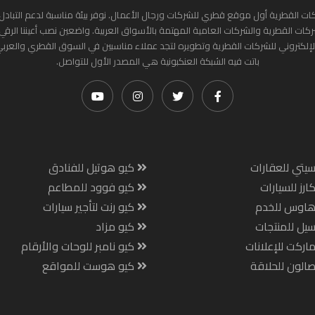
ات القطرية أول موقع قطري للشركات ورجال الأعمال. نوفر بيئة مناسبة لدعم التبادل 
ركات القطرية والشركات العامية المهتمة بالأسواق العربية. واضعين نصب أعيننا الرقي
لإلكتروني للشركات القطرية وتطويره لتجد عملاء مناسبين في السوق القطري والعرب
باتت فيه الشبكة العنكبونية هي المصدر الأول للتواصل.
يتي للعقارات
كيو هوتيل للفنادق
ارز للسيارات
كيو فوود للمطاعم
هاوس للخدم
كيو رنت لتأجير سيارات
يل للمنتجات
كيو مزاد
اركت للإعلانات
كيو نامبر للوحات والأرقام
الون للحلاقة
كيو هوست للمواقع