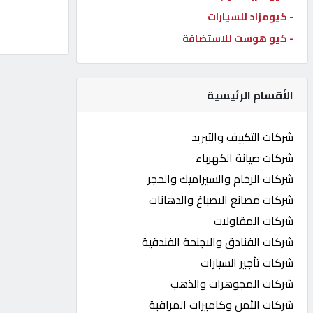
- كيومزاد للسيارات
كيو
كارز
- كيو هوست للاستضافة
كيو
الأقسام الرئيسية
ماركت
شركات التكييف والتبريد
الدليل
شركات صيانة الكهرباء
القطري
شركات الرخام والسيراميك والحجر
شركات مصانع الاصباغ والدهانات
POWERED
شركات المقاولات
BY
QHOST
شركات الفنادق والاجنحة الفندقية
شركات تأجير السيارات
شركات المجوهرات والذهب
شركات الأمن وكاميرات المراقبة