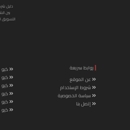
دليل شرك
بين الش
التسويق ا
روابط سريعة
كيو س
كيو ك
عن الموقع
كيو 
شروط الإستخدام
كيو س
سياسة الخصوصية
كيو م
إتصل بنا
كيو ص