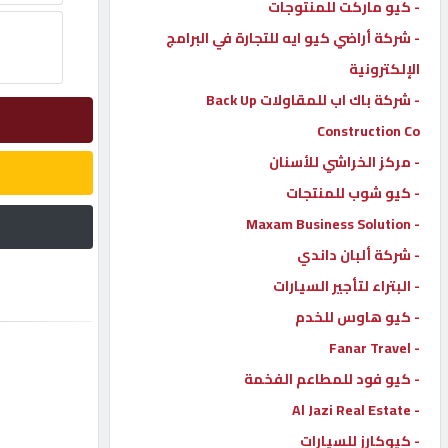
- كيو ماركت للمنتوجات
إتصل
- شركة أراضي كيو ايه للتجارة في البرامج
بنا
الإلكترونية
- شركة باك اب للمقاولات Back Up
إعلانات
Construction Co
- مركز الخراشي للأسنان
- كيو شوب للمنتجات
- Maxam Business Solution
المنتدى
- شركة ألبان داندي
- البتراء لتأجير السيارات
كيو
مزاد
- كيو هاوس للخدم
- Fanar Travel
- كيو فود للمطاعم الفخمة
كيو
نمبر
- Al Jazi Real Estate
- كيوكارز للسيارات