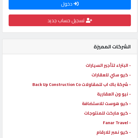
دخول
كيو
كارز
تسجيل حساب جديد
كيو
ماركت
الشركات المميزة
الدليل
- البتراء لتأجير السيارات
القطري
- كيو ستي للعقارات
- شركة باك اب للمقاولات Back Up Construction Co
POWERED
- نيو ون العقارية
BY
- كيو هوست للاستضافة
QHOST
- كيو ماركت للمنتوجات
- Fanar Travel
- كيو نمبر للارقام