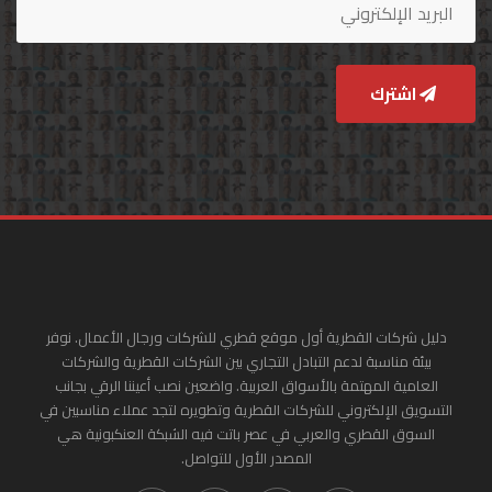
اشترك
دليل شركات القطرية أول موقع قطري للشركات ورجال الأعمال. نوفر
بيئة مناسبة لدعم التبادل التجاري بين الشركات القطرية والشركات
العامية المهتمة بالأسواق العربية. واضعين نصب أعيننا الرقي بجانب
التسويق الإلكتروني للشركات القطرية وتطويره لتجد عملاء مناسبين في
السوق القطري والعربي في عصر باتت فيه الشبكة العنكبونية هي
المصدر الأول للتواصل.