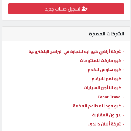
كيو
تسجيل حساب جديد
كارز
الشركات المميزة
كيو
ماركت
- شركة أراضي كيو ايه للتجارة في البرامج الإلكترونية
- كيو ماركت للمنتوجات
الدليل
القطري
- كيو هاوس للخدم
- كيو نمبر للارقام
POWERED
- كيو للتأجير السيارات
BY
- Fanar Travel
QHOST
- كيو فود للمطاعم الفخمة
- نيو ون العقارية
- شركة ألبان داندي