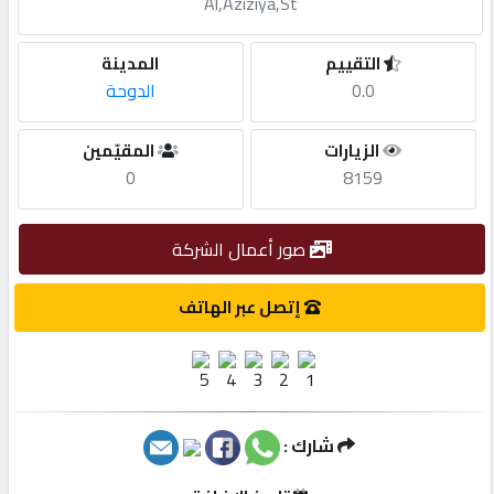
Al,Aziziya,St
مطلوب
التقييم
المدينة
0.0
الدوحة
طلب
اشتراك
الزيارات
المقيّمين
0
8159
الاحصائيات
صور أعمال الشركة
الأقسام
إتصل عبر الهاتف
شركات
مميزة
شارك :
إبحث