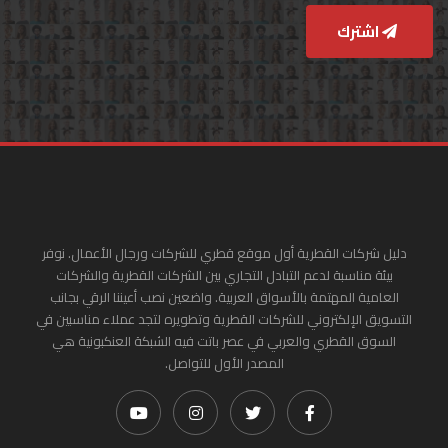
اشترك
دليل شركات القطرية أول موقع قطري للشركات ورجال الأعمال. نوفر
بيئة مناسبة لدعم التبادل التجاري بين الشركات القطرية والشركات
العامية المهتمة بالأسواق العربية. واضعين نصب أعيننا الرقي بجانب
التسويق الإلكتروني للشركات القطرية وتطويره لتجد عملاء مناسبين في
السوق القطري والعربي في عصر باتت فيه الشبكة العنكبونية هي
المصدر الأول للتواصل.