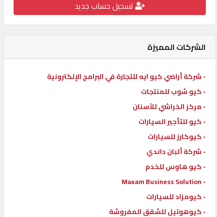
تسجيل حساب جديد
كيو
كارز
الشركات المميزة
كيو
ماركت
- شركة أراضي كيو ايه للتجارة في البرامج الإلكترونية
- كيو شوب للمنتجات
الدليل
- مركز الخراشي للأسنان
القطري
- كيو للتأجير السيارات
- كيوكارز للسيارات
POWERED
- شركة ألبان داندي
BY
QHOST
- كيو هاوس للخدم
- Maxam Business Solution
- كيومزاد للسيارات
- كيوهوتيل للشقق المفروشة