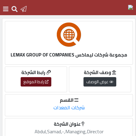
الرئيسية
دخول
مجموعة شركات ليماكس LEMAX GROUP OF COMPANIES
التسجيل
وصف الشركة
رابط الشركة
عرض الوصف
رابط الموقع
English
القسم
شركات المعدات
أضف
عنوان الشركة
اعلانك
Abdul,Samad,-,Managing,Director