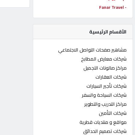
- Fanar Travel
كيو
كارز
الأقسام الرئيسية
كيو
ماركت
مشاهير صفحات التواصل الاجتماعي
شركات معارض المطابخ
الدليل
مراكز صالونات التجميل
القطري
شركات العقارات
شركات تأجير السيارات
POWERED
شركات السياحة والسفر
BY
QHOST
مراكز التدريب والتطوير
شركات التأمين
مواقع و منتديات قطرية
شركات تصميم الحدائق