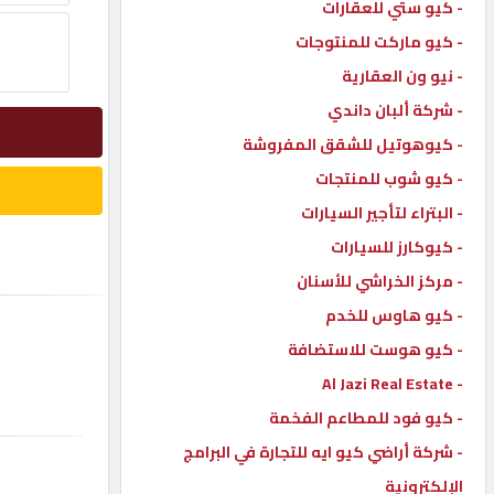
- كيو ستي للعقارات
إتصل
- كيو ماركت للمنتوجات
بنا
- نيو ون العقارية
- شركة ألبان داندي
إعلانات
- كيوهوتيل للشقق المفروشة
- كيو شوب للمنتجات
- البتراء لتأجير السيارات
- كيوكارز للسيارات
المنتدى
- مركز الخراشي للأسنان
- كيو هاوس للخدم
كيو
مزاد
- كيو هوست للاستضافة
- Al Jazi Real Estate
- كيو فود للمطاعم الفخمة
كيو
نمبر
- شركة أراضي كيو ايه للتجارة في البرامج
الإلكترونية