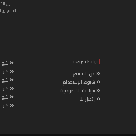
بين الش
التسويق ا
روابط سريعة
كيو س
كيو ك
عن الموقع
كيو 
شروط الإستخدام
كيو س
سياسة الخصوصية
كيو م
إتصل بنا
كيو ص