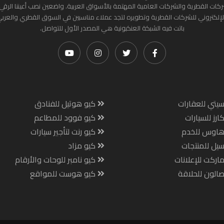
ركات القطرية والشركات العامية المهتمة بالأسواق العربية. واضعين نصب أعيننا الرقي
لإلكتروني للشركات القطرية وتطويره لتجد عملاء مناسبين في السوق القطري والعرب
باتت فيه الشبكة العنكبونية هي المصدر الأول للتواصل.
يتي للعقارات
كيو هوتيل للفنادق
ارز للسيارات
كيو فوود للمطاعم
هاوس للخدم
كيو رنت لتأجير سيارات
يل للمنتجات
كيو مزاد
اركت للإعلانات
كيو نامبر للوحات والأرقام
الون للحلاقة
كيو هوست للمواقع