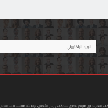
ات القطرية أول موقع قطري للشركات ورجال الأعمال. نوفر بيئة مناسبة لدعم التبادل 