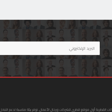
ات القطرية أول موقع قطري للشركات ورجال الأعمال. نوفر بيئة مناسبة لدعم التبادل 