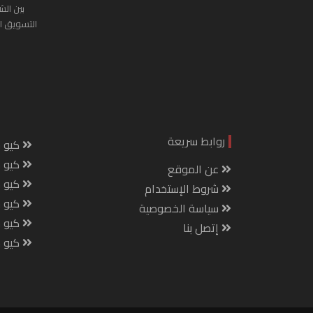
بين الش
التسويق ا
روابط سريعة
كيو س
كيو ك
عن الموقع
كيو 
شروط الإستخدام
كيو س
سياسة الخصوصية
كيو م
إتصل بنا
كيو ص