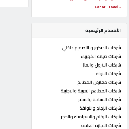
- Fanar Travel
كيو
كارز
الأقسام الرئيسية
كيو
ماركت
شركات الديكور و التصميم داخلي
شركات صيانة الكهرباء
الدليل
شركات البترول والغاز
القطري
شركات البنوك
شركات معارض المطابخ
POWERED
شركات المطاعم العربية والاجنبية
BY
QHOST
شركات السياحة والسفر
شركات الزجاج والنوافذ
شركات الرخام والسيراميك والحجر
شركات التجارة العامه