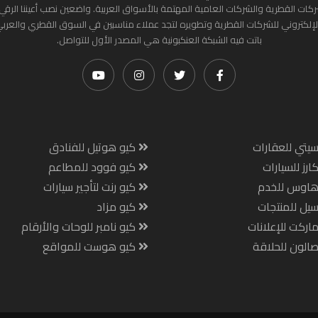
ركات القطرية والشركات العامية المهتمة بالأسواق العربية. واضعين نصب أعيننا الرقي
لإلكتروني للشركات القطرية وتطويره لتجد عملاء مناسبين في السوق القطري والعرب
باتت فيه الشبكة العنكبونية هي المصدر الأول للتواصل.
يتي للعقارات
كيو هوتيل للفنادق
ارز للسيارات
كيو فوود للمطاعم
هاوس للخدم
كيو رنت لتأجير سيارات
يل للمنتجات
كيو مزاد
اركت للإعلانات
كيو نامبر للوحات والأرقام
الون للحلاقة
كيو هوست للمواقع