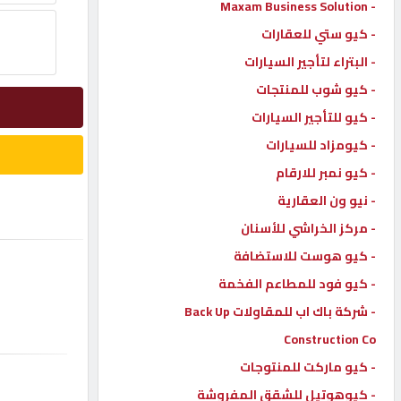
- Maxam Business Solution
إتصل
- كيو ستي للعقارات
بنا
- البتراء لتأجير السيارات
- كيو شوب للمنتجات
إعلانات
- كيو للتأجير السيارات
- كيومزاد للسيارات
- كيو نمبر للارقام
- نيو ون العقارية
المنتدى
- مركز الخراشي للأسنان
- كيو هوست للاستضافة
كيو
مزاد
- كيو فود للمطاعم الفخمة
- شركة باك اب للمقاولات Back Up
Construction Co
كيو
نمبر
- كيو ماركت للمنتوجات
- كيوهوتيل للشقق المفروشة