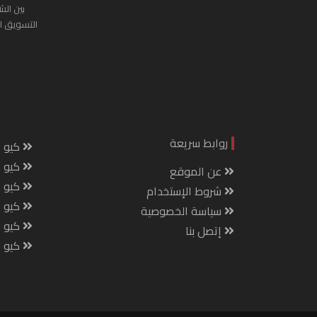
بين الش
التسويق ا
روابط سريعة
كيو س
كيو ك
عن الموقع
كيو 
شروط الإستخدام
كيو س
سياسة الخصوصية
كيو م
إتصل بنا
كيو ص