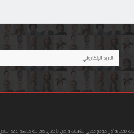
ات القطرية أول موقع قطري للشركات ورجال الأعمال. نوفر بيئة مناسبة لدعم التبادل 