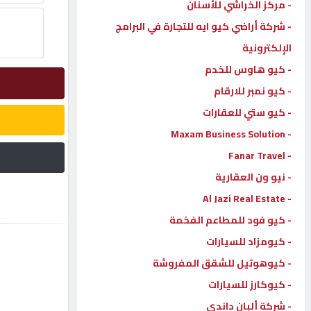
- مركز الخراشي للأسنان
إتصل
- شركة أراضي كيو ايه للتجارة في البرامج
بنا
الإلكترونية
- كيو هاوس للخدم
إعلانات
- كيو نمبر للارقام
- كيو ستي للعقارات
- Maxam Business Solution
- Fanar Travel
المنتدى
- نيو ون العقارية
- Al Jazi Real Estate
كيو
مزاد
- كيو فود للمطاعم الفخمة
- كيومزاد للسيارات
- كيوهوتيل للشقق المفروشة
كيو
نمبر
- كيوكارز للسيارات
- شركة ألبان داندي