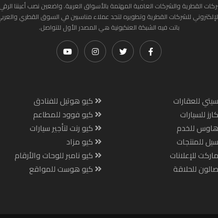
ركات القطرية والشركات العامية المهتمة بالأسواق العربية. واضعين نصب أعيننا الرقي
لإلكتروني للشركات القطرية وتطويره لتجد عملاء مناسبين في السوق القطري والعرب
باتت فيه الشبكة العنكبونية هي المصدر الأول للتواصل.
يتي للعقارات
كيو هوتيل للفنادق
ارز للسيارات
كيو فوود للمطاعم
هاوس للخدم
كيو رنت لتأجير سيارات
يل للمنتجات
كيو مزاد
اركت للإعلانات
كيو نامبر للوحات والأرقام
الون للحلاقة
كيو هوست للمواقع