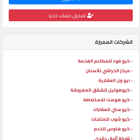
كيو
تسجيل حساب جديد
كارز
كيو
الشركات المميزة
ماركت
- كيو فود للمطاعم الفخمة
الدليل
- مركز الخراشي للأسنان
القطري
- نيو ون العقارية
- كيوهوتيل للشقق المفروشة
POWERED
- كيو هوست للاستضافة
BY
QHOST
- كيو ستي للعقارات
- كيو شوب للمنتجات
- كيو هاوس للخدم
- شركة ألبان داندي