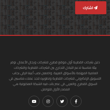
اشترك
دليل شركات القطرية أول موقع قطري للشركات ورجال الأعمال. نوفر
بيئة مناسبة لدعم التبادل التجاري بين الشركات القطرية والشركات
العامية المهتمة بالأسواق العربية. واضعين نصب أعيننا الرقي بجانب
التسويق الإلكتروني للشركات القطرية وتطويره لتجد عملاء مناسبين في
السوق القطري والعربي في عصر باتت فيه الشبكة العنكبونية هي
المصدر الأول للتواصل.