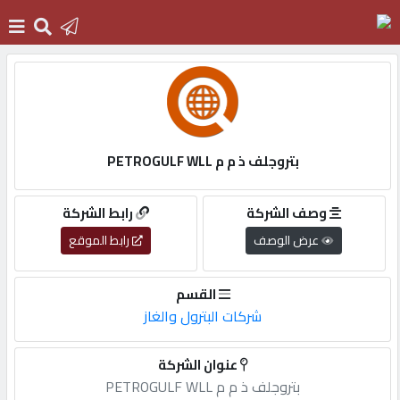
الرئيسية
دخول
بتروجلف ذ م م PETROGULF WLL
التسجيل
وصف الشركة
رابط الشركة
عرض الوصف
رابط الموقع
English
القسم
شركات البترول والغاز
أضف
عنوان الشركة
اعلانك
بتروجلف ذ م م PETROGULF WLL