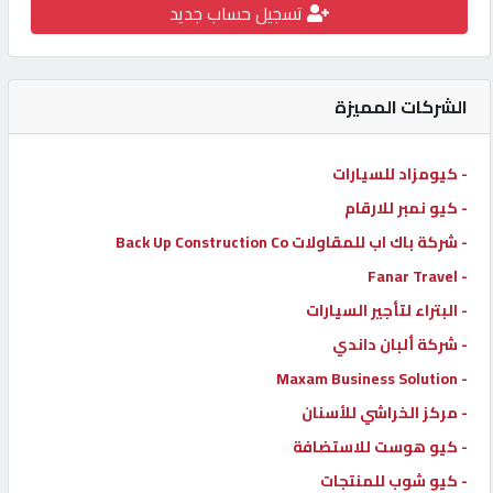
تسجيل حساب جديد
كيو
كارز
الشركات المميزة
كيو
ماركت
- كيومزاد للسيارات
- كيو نمبر للارقام
الدليل
- شركة باك اب للمقاولات Back Up Construction Co
القطري
- Fanar Travel
- البتراء لتأجير السيارات
POWERED
- شركة ألبان داندي
BY
QHOST
- Maxam Business Solution
- مركز الخراشي للأسنان
- كيو هوست للاستضافة
- كيو شوب للمنتجات