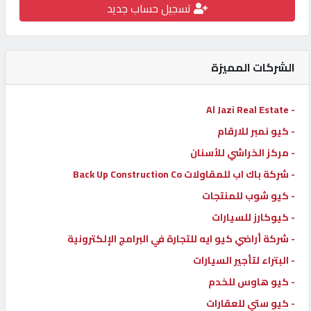
تسجيل حساب جديد
كيو
كارز
الشركات المميزة
كيو
ماركت
- Al Jazi Real Estate
- كيو نمبر للارقام
الدليل
- مركز الخراشي للأسنان
القطري
- شركة باك اب للمقاولات Back Up Construction Co
- كيو شوب للمنتجات
POWERED
- كيوكارز للسيارات
BY
QHOST
- شركة أراضي كيو ايه للتجارة في البرامج الإلكترونية
- البتراء لتأجير السيارات
- كيو هاوس للخدم
- كيو ستي للعقارات