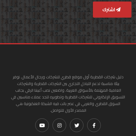
اشترك
دليل شركات القطرية أول موقع قطري للشركات ورجال الأعمال. نوفر
بيئة مناسبة لدعم التبادل التجاري بين الشركات القطرية والشركات
العامية المهتمة بالأسواق العربية. واضعين نصب أعيننا الرقي بجانب
التسويق الإلكتروني للشركات القطرية وتطويره لتجد عملاء مناسبين في
السوق القطري والعربي في عصر باتت فيه الشبكة العنكبونية هي
المصدر الأول للتواصل.