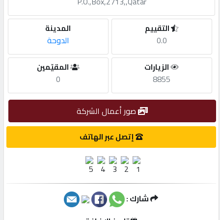
P.O.,Box,2713,,Qatar
مطلوب
التقييم
المدينة
0.0
الدوحة
طلب
اشتراك
الزيارات
المقيّمين
0
8855
الاحصائيات
صور أعمال الشركة
الأقسام
إتصل عبر الهاتف
شركات
مميزة
شارك :
إبحث