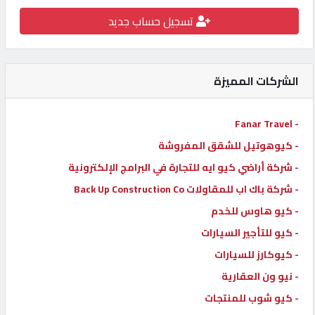
كيو
تسجيل حساب جديد
كارز
الشركات المميزة
كيو
ماركت
- Fanar Travel
- كيوهوتيل للشقق المفروشة
الدليل
القطري
- شركة أراضي كيو ايه للتجارة في البرامج الإلكترونية
- شركة باك اب للمقاولات Back Up Construction Co
POWERED
- كيو هاوس للخدم
BY
- كيو للتأجير السيارات
QHOST
- كيوكارز للسيارات
- نيو ون العقارية
- كيو شوب للمنتجات