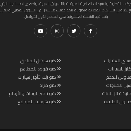
ركات القطرية والشركات العامية المهتمة بالأسواق العربية. واضعين نصب أعيننا الرقي
لإلكتروني للشركات القطرية وتطويره لتجد عملاء مناسبين في السوق القطري والعرب
باتت فيه الشبكة العنكبونية هي المصدر الأول للتواصل.
يتي للعقارات
كيو هوتيل للفنادق
ارز للسيارات
كيو فوود للمطاعم
هاوس للخدم
كيو رنت لتأجير سيارات
يل للمنتجات
كيو مزاد
اركت للإعلانات
كيو نامبر للوحات والأرقام
الون للحلاقة
كيو هوست للمواقع