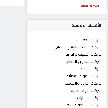
- Fanar Travel
كيو
كارز
الأقسام الرئيسية
كيو
ماركت
شركات العقارات
شركات الزراعة والإنتاج الحيواني
الدليل
شركات التكييف والتبريد
القطري
شركات معارض المطابخ
شركات البنوك
POWERED
شركات المواد الغذائية
BY
QHOST
شركات الازياء والموضة
شركات أدوات صحية
شركات السيارات
شركات السياحة والسفر