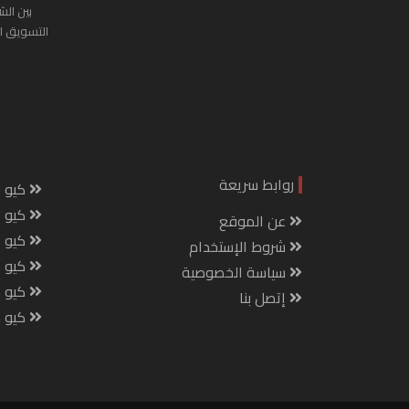
بين الش
التسويق ا
روابط سريعة
كيو س
كيو ك
عن الموقع
كيو 
شروط الإستخدام
كيو س
سياسة الخصوصية
كيو م
إتصل بنا
كيو ص