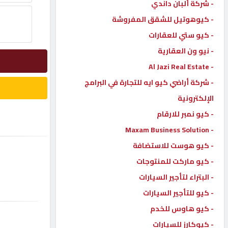
- شركة ألبان داندي
إتصل
- كيوهوتيل للشقق المفروشة
بنا
- كيو ستي للعقارات
- نيو ون العقارية
إعلانات
- Al Jazi Real Estate
- شركة أراضي كيو ايه للتجارة في البرامج
الإلكترونية
- كيو نمبر للارقام
المنتدى
- Maxam Business Solution
- كيو هوست للاستضافة
كيو
مزاد
- كيو ماركت للمنتوجات
- البتراء لتأجير السيارات
- كيو للتأجير السيارات
كيو
نمبر
- كيو هاوس للخدم
- كيوكارز للسيارات