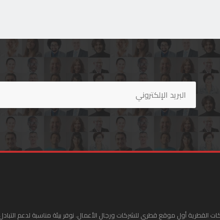
ات القطرية أول موقع قطري للشركات ورجال الأعمال. نوفر بيئة مناسبة لدعم التبادل 