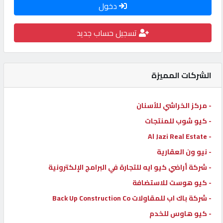
دخول
كيو
كارز
تسجيل حساب جديد
كيو
ماركت
الشركات المميزة
الدليل
- مركز الخراشي للأسنان
القطري
- كيو شوب للمنتجات
- Al Jazi Real Estate
POWERED
- نيو ون العقارية
BY
- شركة أراضي كيو ايه للتجارة في البرامج الإلكترونية
QHOST
- كيو هوست للاستضافة
- شركة باك اب للمقاولات Back Up Construction Co
- كيو هاوس للخدم