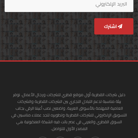
اشترك
دليل شركات القطرية أول موقع قطري للشركات ورجال الأعمال. نوفر
بيئة مناسبة لدعم التبادل التجاري بين الشركات القطرية والشركات
العامية المهتمة بالأسواق العربية. واضعين نصب أعيننا الرقي بجانب
التسويق الإلكتروني للشركات القطرية وتطويره لتجد عملاء مناسبين في
السوق القطري والعربي في عصر باتت فيه الشبكة العنكبونية هي
المصدر الأول للتواصل.