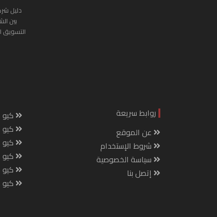
دليل شرك
بين الش
التسويق ا
روابط سريعة
كيو س
كيو ك
عن الموقع
كيو 
شروط الإستخدام
كيو س
سياسة الخصوصية
كيو م
إتصل بنا
كيو ص