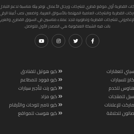
ات القطرية أول موقع قطري للشركات ورجال الأعمال. نوفر بيئة مناسبة لدعم التبادل 
ركات القطرية والشركات العامية المهتمة بالأسواق العربية. واضعين نصب أعيننا الرقي
لإلكتروني للشركات القطرية وتطويره لتجد عملاء مناسبين في السوق القطري والعرب
باتت فيه الشبكة العنكبونية هي المصدر الأول للتواصل.
يتي للعقارات
كيو هوتيل للفنادق
ارز للسيارات
كيو فوود للمطاعم
هاوس للخدم
كيو رنت لتأجير سيارات
يل للمنتجات
كيو مزاد
اركت للإعلانات
كيو نامبر للوحات والأرقام
الون للحلاقة
كيو هوست للمواقع