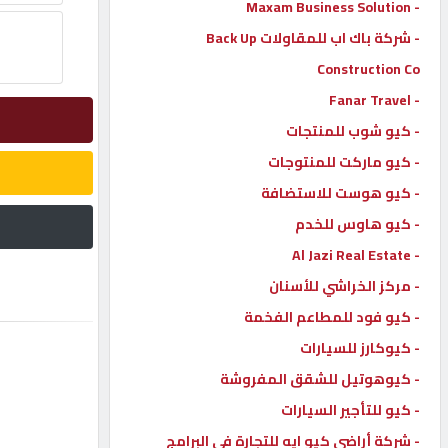
- Maxam Business Solution
إتصل
- شركة باك اب للمقاولات Back Up
بنا
Construction Co
- Fanar Travel
إعلانات
- كيو شوب للمنتجات
- كيو ماركت للمنتوجات
- كيو هوست للاستضافة
- كيو هاوس للخدم
المنتدى
- Al Jazi Real Estate
- مركز الخراشي للأسنان
كيو
مزاد
- كيو فود للمطاعم الفخمة
- كيوكارز للسيارات
- كيوهوتيل للشقق المفروشة
كيو
نمبر
- كيو للتأجير السيارات
- شركة أراضي كيو ايه للتجارة في البرامج