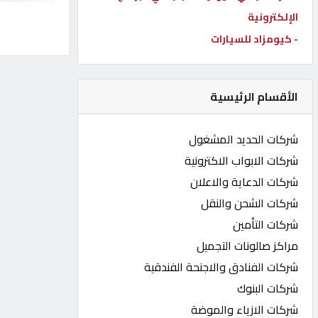
الإلكترونية
كيو
كارز
- كيومزاد للسيارات
كيو
الأقسام الرئيسية
ماركت
شركات الحديد المشغول
الدليل
شركات الابواب الاكترونية
القطري
شركات الدعاية والاعلان
شركات الشحن والنقل
POWERED
شركات التأمين
BY
QHOST
مراكز صالونات التجميل
شركات الفنادق والاجنحة الفندقية
شركات البنوك
شركات الازياء والموضة