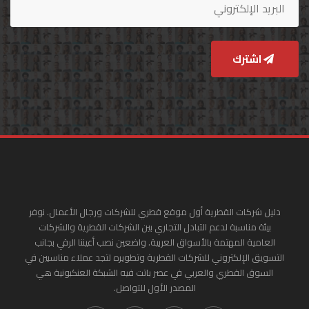
اشترك
دليل شركات القطرية أول موقع قطري للشركات ورجال الأعمال. نوفر
بيئة مناسبة لدعم التبادل التجاري بين الشركات القطرية والشركات
العامية المهتمة بالأسواق العربية. واضعين نصب أعيننا الرقي بجانب
التسويق الإلكتروني للشركات القطرية وتطويره لتجد عملاء مناسبين في
السوق القطري والعربي في عصر باتت فيه الشبكة العنكبونية هي
المصدر الأول للتواصل.