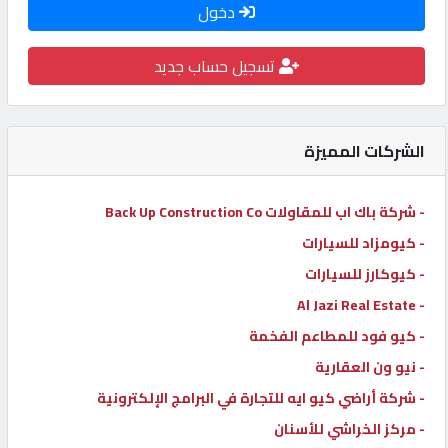
دخول
كيو
كارز
تسجيل حساب جديد
كيو
ماركت
الشركات المميزة
الدليل
- شركة باك اب للمقاولات Back Up Construction Co
القطري
- كيومزاد للسيارات
- كيوكارز للسيارات
POWERED
- Al Jazi Real Estate
BY
- كيو فود للمطاعم الفخمة
QHOST
- نيو ون العقارية
- شركة أراضي كيو ايه للتجارة في البرامج الإلكترونية
- مركز الخراشي للأسنان