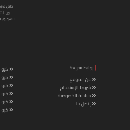
دليل شرك
بين الش
التسويق ا
روابط سريعة
كيو س
كيو ك
عن الموقع
كيو 
شروط الإستخدام
كيو س
سياسة الخصوصية
كيو م
إتصل بنا
كيو ص