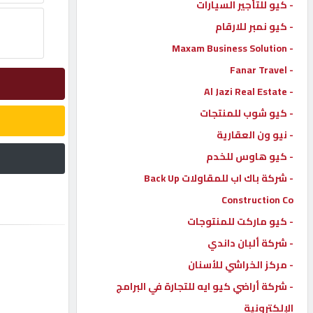
- كيو للتأجير السيارات
إتصل
- كيو نمبر للارقام
بنا
- Maxam Business Solution
- Fanar Travel
إعلانات
- Al Jazi Real Estate
- كيو شوب للمنتجات
- نيو ون العقارية
- كيو هاوس للخدم
المنتدى
- شركة باك اب للمقاولات Back Up
Construction Co
كيو
مزاد
- كيو ماركت للمنتوجات
- شركة ألبان داندي
- مركز الخراشي للأسنان
كيو
نمبر
- شركة أراضي كيو ايه للتجارة في البرامج
الإلكترونية