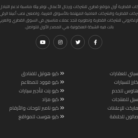
ات القطرية أول موقع قطري للشركات ورجال الأعمال. نوفر بيئة مناسبة لدعم التبادل 
ركات القطرية والشركات العامية المهتمة بالأسواق العربية. واضعين نصب أعيننا الرقي
لإلكتروني للشركات القطرية وتطويره لتجد عملاء مناسبين في السوق القطري والعرب
باتت فيه الشبكة العنكبونية هي المصدر الأول للتواصل.
يتي للعقارات
كيو هوتيل للفنادق
ارز للسيارات
كيو فوود للمطاعم
هاوس للخدم
كيو رنت لتأجير سيارات
يل للمنتجات
كيو مزاد
اركت للإعلانات
كيو نامبر للوحات والأرقام
الون للحلاقة
كيو هوست للمواقع