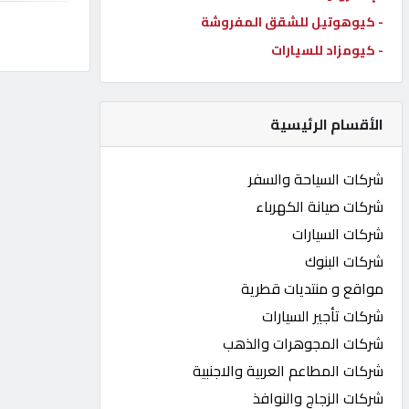
- كيوهوتيل للشقق المفروشة
كيو
كارز
- كيومزاد للسيارات
كيو
الأقسام الرئيسية
ماركت
شركات السياحة والسفر
الدليل
شركات صيانة الكهرباء
القطري
شركات السيارات
شركات البنوك
POWERED
مواقع و منتديات قطرية
BY
QHOST
شركات تأجير السيارات
شركات المجوهرات والذهب
شركات المطاعم العربية والاجنبية
شركات الزجاج والنوافذ