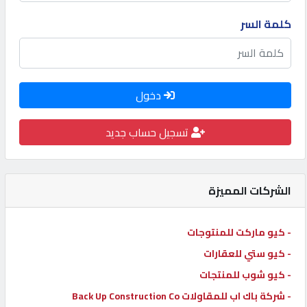
كيو
كلمة السر
كارز
كيو
دخول
ماركت
تسجيل حساب جديد
الدليل
القطري
الشركات المميزة
POWERED
BY
- كيو ماركت للمنتوجات
QHOST
- كيو ستي للعقارات
- كيو شوب للمنتجات
- شركة باك اب للمقاولات Back Up Construction Co