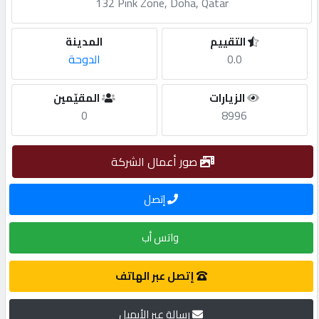
132 Pink Zone, Doha, Qatar
مطلوب
التقييم
المدينة
0.0
الدوحة
طلب
اشتراك
الزيارات
المقيّمين
0
8996
الاحصائيات
صور أعمال الشركة
الأقسام
إتصل
شركات
واتس أب
مميزة
إتصل عبر الهاتف
إبحث
رسالة عبر الأيميل