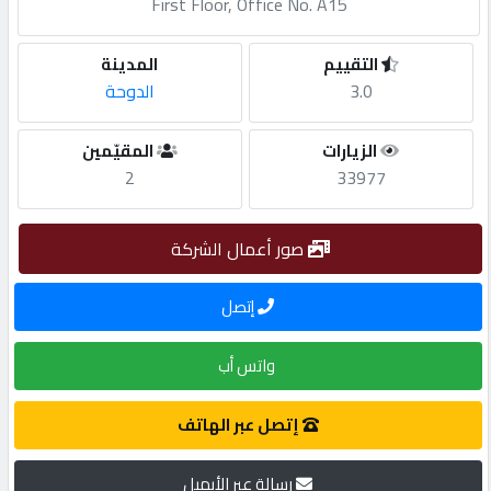
First Floor, Office No. A15
مطلوب
التقييم
المدينة
3.0
الدوحة
طلب
اشتراك
الزيارات
المقيّمين
2
33977
الاحصائيات
صور أعمال الشركة
الأقسام
إتصل
شركات
واتس أب
مميزة
إتصل عبر الهاتف
إبحث
رسالة عبر الأيميل