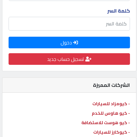
كيو
كلمة السر
كارز
كيو
دخول
ماركت
تسجيل حساب جديد
الدليل
القطري
الشركات المميزة
POWERED
BY
- كيومزاد للسيارات
QHOST
- كيو هاوس للخدم
- كيو هوست للاستضافة
- كيوكارز للسيارات