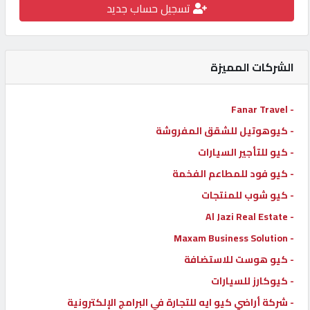
تسجيل حساب جديد
كيو
كارز
الشركات المميزة
كيو
ماركت
- Fanar Travel
- كيوهوتيل للشقق المفروشة
الدليل
- كيو للتأجير السيارات
القطري
- كيو فود للمطاعم الفخمة
- كيو شوب للمنتجات
POWERED
- Al Jazi Real Estate
BY
QHOST
- Maxam Business Solution
- كيو هوست للاستضافة
- كيوكارز للسيارات
- شركة أراضي كيو ايه للتجارة في البرامج الإلكترونية