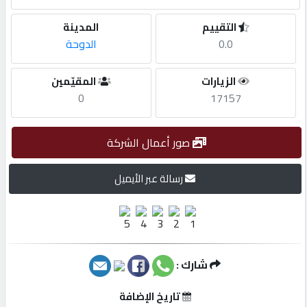
التقييم
المدينة
مطلوب
0.0
الدوحة
طلب
الزيارات
المقيّمين
اشتراك
0
17157
الاحصائيات
صور أعمال الشركة
رسالة عبر الأيميل
الأقسام
شركات
مميزة
شارك :
إبحث
تاريخ الإضافة