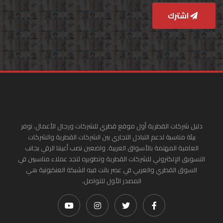
اشترك
دليل شركات القطرية أول موقع قطري للشركات ورجال الأعمال. نوفر
بيئة مناسبة لدعم التبادل التجاري بين الشركات القطرية والشركات
العامية المهتمة بالأسواق العربية. واضعين نصب أعيننا الرقي بجانب
التسويق الإلكتروني للشركات القطرية وتطويره لتجد عملاء مناسبين في
السوق القطري والعربي في عصر باتت فيه الشبكة العنكبونية هي
المصدر الأول للتواصل.