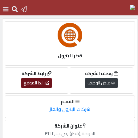
الرئيسية
دخول
قطر للبترول
التسجيل
وصف الشركة
رابط الشركة
عرض الوصف
رابط الموقع
English
القسم
شركات البترول والغاز
أضف
عنوان الشركة
اعلانك
الدوحة,(قطر) ,ص.ب.,٣٢١٢