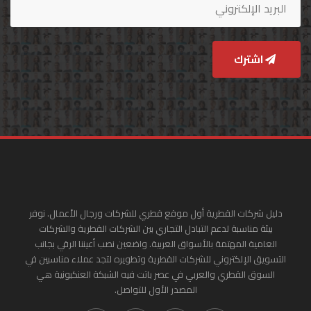
اشترك
دليل شركات القطرية أول موقع قطري للشركات ورجال الأعمال. نوفر
بيئة مناسبة لدعم التبادل التجاري بين الشركات القطرية والشركات
العامية المهتمة بالأسواق العربية. واضعين نصب أعيننا الرقي بجانب
التسويق الإلكتروني للشركات القطرية وتطويره لتجد عملاء مناسبين في
السوق القطري والعربي في عصر باتت فيه الشبكة العنكبونية هي
المصدر الأول للتواصل.