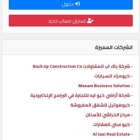
دخول
كيو
كارز
تسجيل حساب جديد
كيو
ماركت
الشركات المميزة
الدليل
- شركة باك اب للمقاولات Back Up Construction Co
القطري
- كيومزاد للسيارات
- Maxam Business Solution
POWERED
- شركة أراضي كيو ايه للتجارة في البرامج الإلكترونية
BY
- كيوهوتيل للشقق المفروشة
QHOST
- مركز الخراشي للأسنان
- كيو ستي للعقارات
- Al Jazi Real Estate