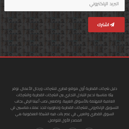
اشترك
دليل شركات القطرية أول موقع قطري للشركات ورجال الأعمال. نوفر
بيئة مناسبة لدعم التبادل التجاري بين الشركات القطرية والشركات
العامية المهتمة بالأسواق العربية. واضعين نصب أعيننا الرقي بجانب
التسويق الإلكتروني للشركات القطرية وتطويره لتجد عملاء مناسبين في
السوق القطري والعربي في عصر باتت فيه الشبكة العنكبونية هي
المصدر الأول للتواصل.