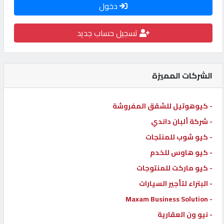
دخول
كيو
كارز
تسجيل حساب جديد
كيو
ماركت
الشركات المميزة
الدليل
- كيوهوتيل للشقق المفروشة
القطري
- شركة ألبان داندي
- كيو شوب للمنتجات
POWERED
- كيو هاوس للخدم
BY
- كيو ماركت للمنتوجات
QHOST
- البتراء لتأجير السيارات
- Maxam Business Solution
- نيو ون العقارية