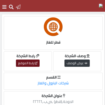
الرئيسية
دخول
قطر للغاز
التسجيل
وصف الشركة
رابط الشركة
عرض الوصف
رابط الموقع
English
القسم
شركات البترول والغاز
أضف
عنوان الشركة
اعلانك
الدوحة,(قطر) ,ص.ب.,٢٢٦٦٦