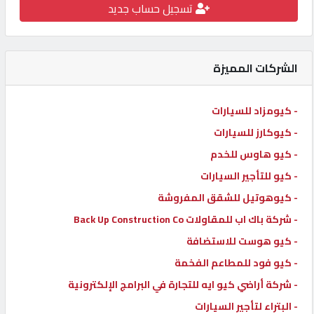
تسجيل حساب جديد
كيو
كارز
الشركات المميزة
كيو
ماركت
- كيومزاد للسيارات
- كيوكارز للسيارات
الدليل
- كيو هاوس للخدم
القطري
- كيو للتأجير السيارات
- كيوهوتيل للشقق المفروشة
POWERED
- شركة باك اب للمقاولات Back Up Construction Co
BY
QHOST
- كيو هوست للاستضافة
- كيو فود للمطاعم الفخمة
- شركة أراضي كيو ايه للتجارة في البرامج الإلكترونية
- البتراء لتأجير السيارات