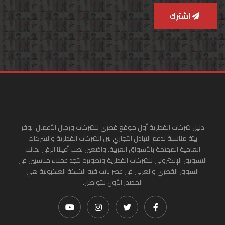
اشترك
دليل شركات القطرية أول موقع قطري للشركات ورجال الأعمال. نوفر
بيئة مناسبة لدعم التبادل التجاري بين الشركات القطرية والشركات
العامية المهتمة بالأسواق العربية. واضعين نصب أعيننا الرقي بجانب
التسويق الإلكتروني للشركات القطرية وتطويره لتجد عملاء مناسبين في
السوق القطري والعربي في عصر باتت فيه الشبكة العنكبونية هي
المصدر الأول للتواصل.