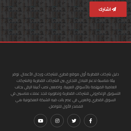
اشترك
دليل شركات القطرية أول موقع قطري للشركات ورجال الأعمال. نوفر
بيئة مناسبة لدعم التبادل التجاري بين الشركات القطرية والشركات
العامية المهتمة بالأسواق العربية. واضعين نصب أعيننا الرقي بجانب
التسويق الإلكتروني للشركات القطرية وتطويره لتجد عملاء مناسبين في
السوق القطري والعربي في عصر باتت فيه الشبكة العنكبونية هي
المصدر الأول للتواصل.