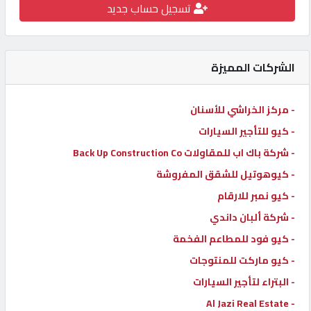
تسجيل حساب جديد
كيو
كارز
الشركات المميزة
كيو
ماركت
- مركز الخراشي للأسنان
- كيو للتأجير السيارات
الدليل
- شركة باك اب للمقاولات Back Up Construction Co
القطري
- كيوهوتيل للشقق المفروشة
- كيو نمبر للارقام
POWERED
- شركة ألبان داندي
BY
QHOST
- كيو فود للمطاعم الفخمة
- كيو ماركت للمنتوجات
- البتراء لتأجير السيارات
- Al Jazi Real Estate