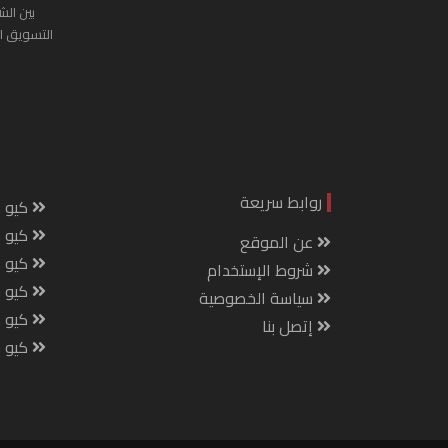
بين الش
التسويق ا
روابط سريعة
كيو س
كيو ك
عن الموقع
كيو 
شروط الإستخدام
كيو س
سياسة الخصوصية
كيو م
إتصل بنا
كيو ص