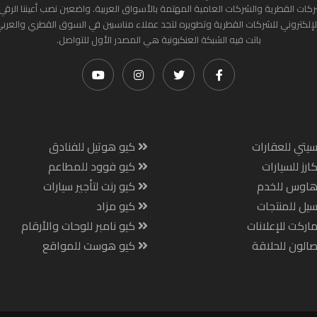
ركات القطرية والشركات العامية المهتمة بالأسواق العربية. واضعين نصب أعيننا الرقي
لإلكتروني للشركات القطرية وتطويره لتجد عملاء مناسبين في السوق القطري والعرب
باتت فيه الشبكة العنكبونية هي المصدر الأول للتواصل.
يتي للعقارات
كيو هوتيل للفنادق
ارز للسيارات
كيو فوود للمطاعم
هاوس للخدم
كيو رنت لتأجير سيارات
يل للمنتجات
كيو مزاد
اركت للإعلانات
كيو نامبر للوحات والأرقام
الون للحلاقة
كيو هوست للمواقع