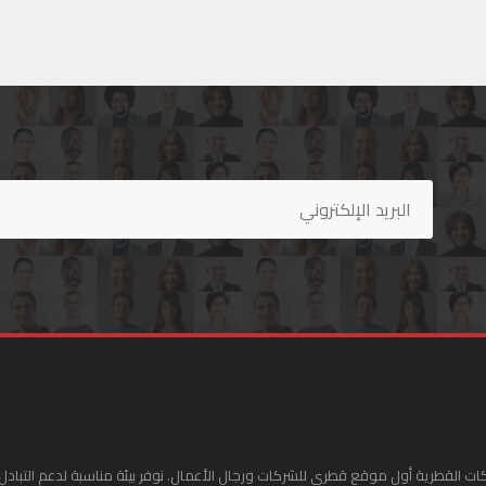
ات القطرية أول موقع قطري للشركات ورجال الأعمال. نوفر بيئة مناسبة لدعم التبادل 