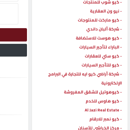
- كيو شوب للمنتجات
إتصل
- نيو ون العقارية
بنا
- كيو ماركت للمنتوجات
- شركة ألبان داندي
إعلانات
- كيو هوست للاستضافة
- البتراء لتأجير السيارات
- كيو ستي للعقارات
- كيو للتأجير السيارات
المنتدى
- شركة أراضي كيو ايه للتجارة في البرامج
الإلكترونية
كيو
مزاد
- كيوهوتيل للشقق المفروشة
- كيو هاوس للخدم
- Al Jazi Real Estate
كيو
نمبر
- كيو نمبر للارقام
- مركز الخراشي للأسنان