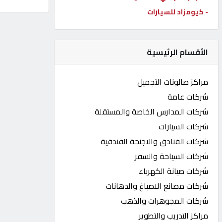
- كيومزاد للسيارات
كيو
كارز
الأقسام الرئيسية
كيو
ماركت
مراكز صالونات التجميل
شركات عامة
الدليل
شركات المدارس الخاصة والمستقلة
القطري
شركات السيارات
شركات الفنادق والاجنحة الفندقية
POWERED
شركات السياحة والسفر
BY
QHOST
شركات صيانة الكهرباء
شركات مصانع الاصباغ والدهانات
شركات المجوهرات والذهب
مراكز التدريب والتطوير