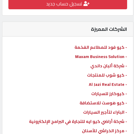
تسجيل حساب جديد
كيو
كارز
الشركات المميزة
كيو
ماركت
- كيو فود للمطاعم الفخمة
- Maxam Business Solution
الدليل
- شركة ألبان داندي
القطري
- كيو شوب للمنتجات
- Al Jazi Real Estate
POWERED
- كيوكارز للسيارات
BY
QHOST
- كيو هوست للاستضافة
- البتراء لتأجير السيارات
- شركة أراضي كيو ايه للتجارة في البرامج الإلكترونية
- مركز الخراشي للأسنان