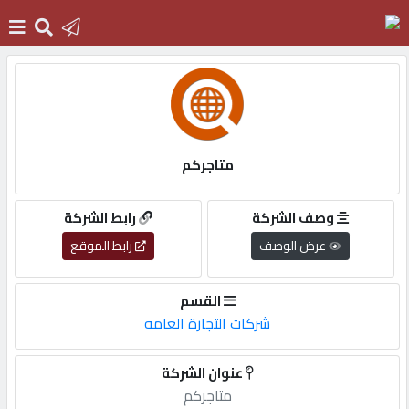
الرئيسية
دخول
متاجركم
التسجيل
وصف الشركة
رابط الشركة
عرض الوصف
رابط الموقع
English
القسم
شركات التجارة العامه
أضف
عنوان الشركة
اعلانك
متاجركم