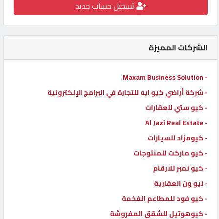
تسجيل حساب جديد
كيو
كارز
الشركات المميزة
كيو
ماركت
- Maxam Business Solution
- شركة أراضي كيو ايه للتجارة في البرامج الإلكترونية
الدليل
- كيو ستي للعقارات
القطري
- Al Jazi Real Estate
- كيومزاد للسيارات
POWERED
- كيو ماركت للمنتوجات
BY
QHOST
- كيو نمبر للارقام
- نيو ون العقارية
- كيو فود للمطاعم الفخمة
- كيوهوتيل للشقق المفروشة