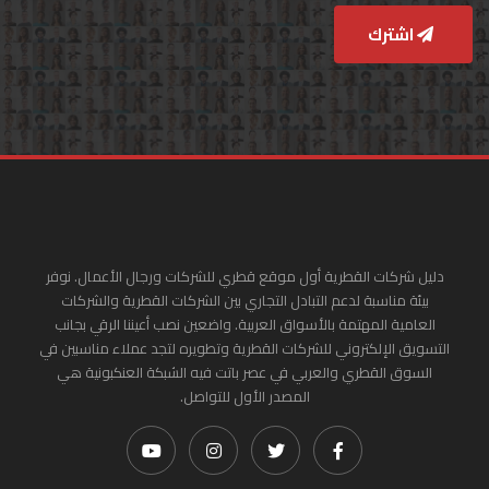
اشترك
دليل شركات القطرية أول موقع قطري للشركات ورجال الأعمال. نوفر
بيئة مناسبة لدعم التبادل التجاري بين الشركات القطرية والشركات
العامية المهتمة بالأسواق العربية. واضعين نصب أعيننا الرقي بجانب
التسويق الإلكتروني للشركات القطرية وتطويره لتجد عملاء مناسبين في
السوق القطري والعربي في عصر باتت فيه الشبكة العنكبونية هي
المصدر الأول للتواصل.