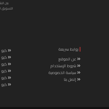
بين الش
التسويق ا
روابط سريعة
كيو س
كيو ك
عن الموقع
كيو 
شروط الإستخدام
كيو س
سياسة الخصوصية
كيو م
إتصل بنا
كيو ص