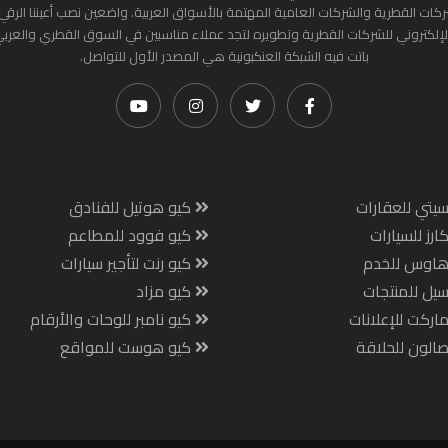
ركات القطرية والشركات العامية المهتمة بالأسواق العربية. واضعين نصب أعيننا الرقي
لإلكتروني للشركات القطرية وتطويره لتجد عملاء مناسبين في السوق القطري والعرب
باتت فيه الشبكة العنكبونية هي المصدر الأول للتواصل.
يتي للعقارات
كيو هوتيل للفنادق
ارز للسيارات
كيو فوود للمطاعم
هاوس للخدم
كيو رنت لتأجير سيارات
يل للمنتجات
كيو مزاد
اركت للإعلانات
كيو نامبر للوحات والأرقام
الون للحلاقة
كيو هوست للمواقع