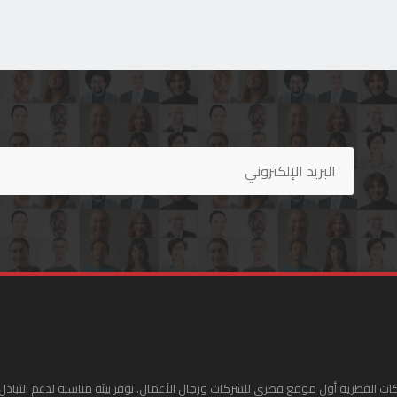
ات القطرية أول موقع قطري للشركات ورجال الأعمال. نوفر بيئة مناسبة لدعم التبادل 