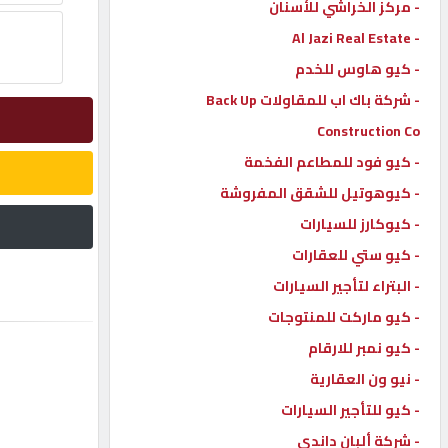
- مركز الخراشي للأسنان
- Al Jazi Real Estate
إتصل
بنا
- كيو هاوس للخدم
- شركة باك اب للمقاولات Back Up
إعلانات
Construction Co
- كيو فود للمطاعم الفخمة
- كيوهوتيل للشقق المفروشة
- كيوكارز للسيارات
المنتدى
- كيو ستي للعقارات
- البتراء لتأجير السيارات
كيو
مزاد
- كيو ماركت للمنتوجات
- كيو نمبر للارقام
- نيو ون العقارية
كيو
نمبر
- كيو للتأجير السيارات
- شركة ألبان داندي