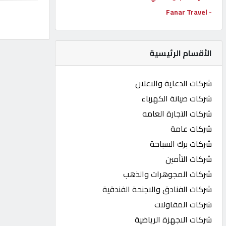
- Fanar Travel
كيو
كارز
الأقسام الرئيسية
كيو
ماركت
شركات الدعاية والاعلان
شركات صيانة الكهرباء
الدليل
شركات التجارة العامه
القطري
شركات عامة
شركات برك السباحة
POWERED
شركات التأمين
BY
QHOST
شركات المجوهرات والذهب
شركات الفنادق والاجنحة الفندقية
شركات المقاولات
شركات الاجهزة الرياضية