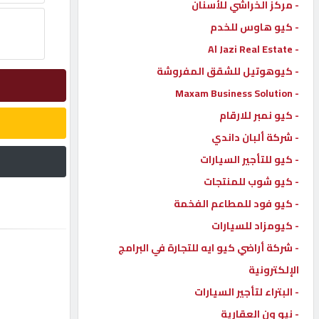
- مركز الخراشي للأسنان
إتصل
- كيو هاوس للخدم
بنا
- Al Jazi Real Estate
- كيوهوتيل للشقق المفروشة
إعلانات
- Maxam Business Solution
- كيو نمبر للارقام
- شركة ألبان داندي
- كيو للتأجير السيارات
المنتدى
- كيو شوب للمنتجات
- كيو فود للمطاعم الفخمة
كيو
مزاد
- كيومزاد للسيارات
- شركة أراضي كيو ايه للتجارة في البرامج
الإلكترونية
كيو
نمبر
- البتراء لتأجير السيارات
- نيو ون العقارية