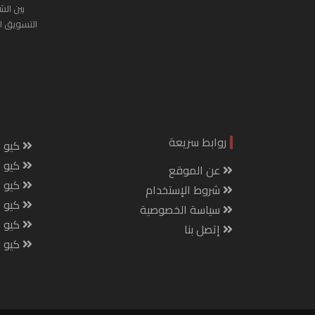
بين الش
التسويق ا
روابط سريعة
كيو س
كيو ك
عن الموقع
كيو 
شروط الإستخدام
كيو س
سياسة الخصوصية
كيو م
إتصل بنا
كيو ص