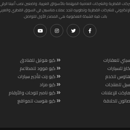
ركات القطرية والشركات العامية المهتمة بالأسواق العربية. واضعين نصب أعيننا الرقي
لإلكتروني للشركات القطرية وتطويره لتجد عملاء مناسبين في السوق القطري والعرب
باتت فيه الشبكة العنكبونية هي المصدر الأول للتواصل.
يتي للعقارات
كيو هوتيل للفنادق
ارز للسيارات
كيو فوود للمطاعم
هاوس للخدم
كيو رنت لتأجير سيارات
يل للمنتجات
كيو مزاد
اركت للإعلانات
كيو نامبر للوحات والأرقام
الون للحلاقة
كيو هوست للمواقع