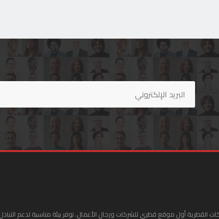
ات القطرية أول موقع قطري للشركات ورجال الأعمال. نوفر بيئة مناسبة لدعم التبادل 