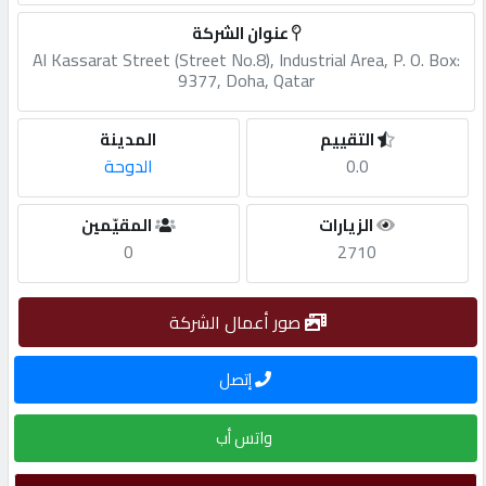
عنوان الشركة
مطلوب
Al Kassarat Street (Street No.8), Industrial Area, P. O. Box:
9377, Doha, Qatar
طلب
التقييم
المدينة
اشتراك
0.0
الدوحة
الاحصائيات
الزيارات
المقيّمين
0
2710
الأقسام
صور أعمال الشركة
شركات
إتصل
مميزة
واتس أب
إبحث