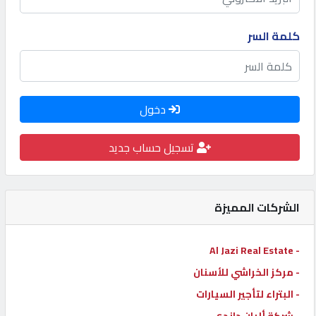
كيو
كلمة السر
كارز
كيو
ماركت
دخول
تسجيل حساب جديد
الدليل
القطري
الشركات المميزة
POWERED
BY
QHOST
- Al Jazi Real Estate
- مركز الخراشي للأسنان
- البتراء لتأجير السيارات