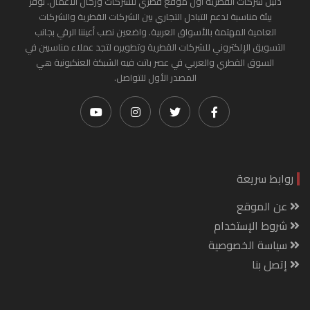
دليل شركات القطرية أول موقع قطري للشركات ورجال الأعمال. نوفر
بيئة مناسبة لدعم التبادل التجاري بين الشركات القطرية والشركات
العامية المهتمة بالأسواق العربية. واضعين نصب أعيننا الرقي بجانب
التسويق الإلكتروني للشركات القطرية وتطويره لتجد عملاء مناسبين في
السوق القطري والعربي في عصر باتت فيه الشبكة العنكبونية هي
المصدر الأول للتواصل.
روابط سريعة
عن الموقع
شروط الإستخدام
سياسة الخصوصية
إتصل بنا