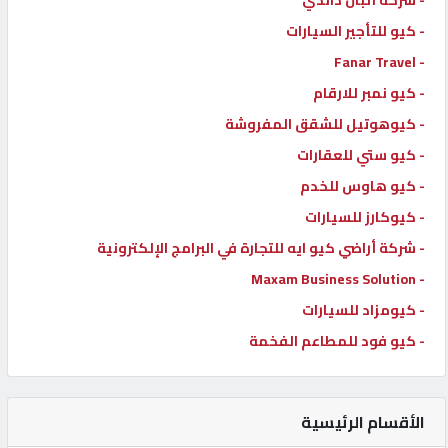
- شركة ألبان داندي
- كيو للتأجير السيارات
- Fanar Travel
- كيو نمبر للارقام
- كيوهوتيل للشقق المفروشة
- كيو ستي للعقارات
- كيو هاوس للخدم
- كيوكارز للسيارات
- شركة أراضي كيو ايه للتجارة في البرامج الإلكترونية
- Maxam Business Solution
- كيومزاد للسيارات
- كيو فود للمطاعم الفخمة
الأقسام الرئيسية