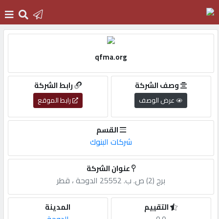
الرئيسية
qfma.org
دخول
وصف الشركة
رابط الشركة
عرض الوصف
رابط الموقع
التسجيل
القسم
شركات البنوك
English
عنوان الشركة
برج (2) ص. ب. 25552 الدوحة ، قطر
أضف
اعلانك
التقييم
المدينة