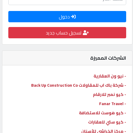
كيو
كارز
دخول
تسجيل حساب جديد
كيو
ماركت
الشركات المميزة
الدليل
القطري
- نيو ون العقارية
- شركة باك اب للمقاولات Back Up Construction Co
POWERED
- كيو نمبر للارقام
BY
QHOST
- Fanar Travel
- كيو هوست للاستضافة
- كيو ستي للعقارات
- مركز الخراشي للأسنان