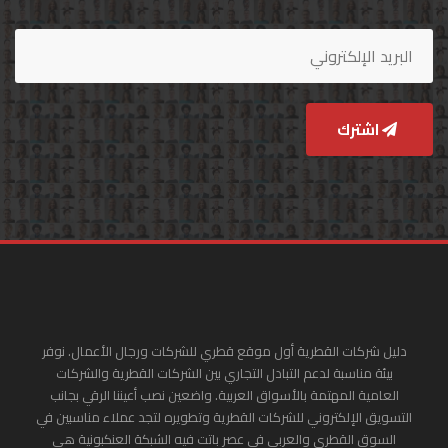
اشترك
دليل شركات القطرية أول موقع قطري للشركات ورجال الأعمال. نوفر
بيئة مناسبة لدعم التبادل التجاري بين الشركات القطرية والشركات
العامية المهتمة بالأسواق العربية. واضعين نصب أعيننا الرقي بجانب
التسويق الإلكتروني للشركات القطرية وتطويره لتجد عملاء مناسبين في
السوق القطري والعربي في عصر باتت فيه الشبكة العنكبونية هي