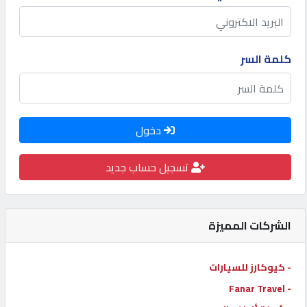
كيو
كارز
كلمة السر
كيو
ماركت
دخول
الدليل
القطري
تسجيل حساب جديد
POWERED
BY
الشركات المميزة
QHOST
- كيوكارز للسيارات
- Fanar Travel