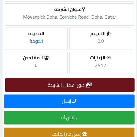
عنوان الشركة
مطلوب
Mövenpick Doha, Corniche Road, Doha, Qatar
طلب
التقييم
المدينة
اشتراك
0.0
الدوحة
الزيارات
المقيّمين
الاحصائيات
0
2917
الأقسام
صور أعمال الشركة
شركات
إتصل
مميزة
واتس أب
إبحث
إتصل عبر الهاتف